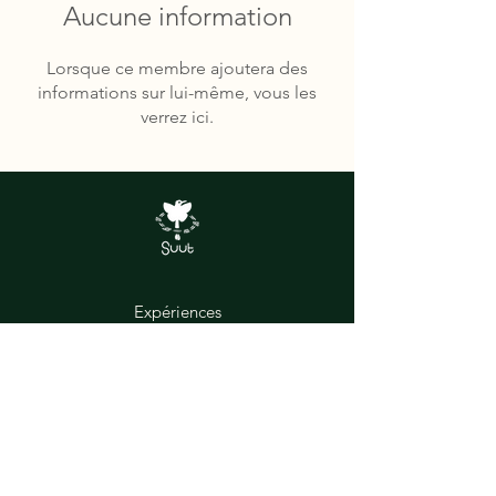
Aucune information
Lorsque ce membre ajoutera des
informations sur lui-même, vous les
verrez ici.
Expériences
Au cœur de la jungle est né Suut, un
foyer d'expériences artistiques et
récréatives magiques où chaque
talent et expérience partagée est une
histoire à raconter.
Termes et conditions