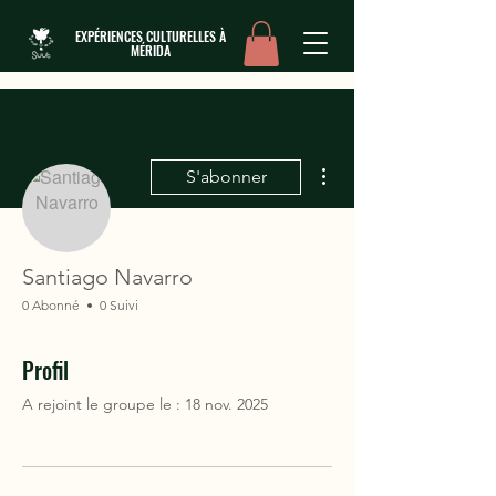
EXPÉRIENCES CULTURELLES À
MÉRIDA
Plus d'actions
S'abonner
Santiago Navarro
0 Abonné
0 Suivi
Profil
A rejoint le groupe le : 18 nov. 2025