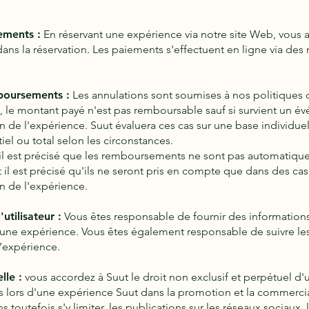
ements :
En réservant une expérience via notre site Web, vous 
dans la réservation. Les paiements s'effectuent en ligne via d
boursements :
Les annulations sont soumises à nos politiques d
e, le montant payé n'est pas remboursable sauf si survient un é
n de l'expérience. Suut évaluera ces cas sur une base individuel
l ou total selon les circonstances.
 il est précisé que les remboursements ne sont pas automatique
t il est précisé qu'ils ne seront pris en compte que dans des cas
n de l'expérience.
utilisateur :
Vous êtes responsable de fournir des information
d'une expérience. Vous êtes également responsable de suivre le
l’expérience.
lle :
vous accordez à Suut le droit non exclusif et perpétuel d'ut
s lors d'une expérience Suut dans la promotion et la commercia
ns toutefois s'y limiter, les publications sur les réseaux sociaux, 