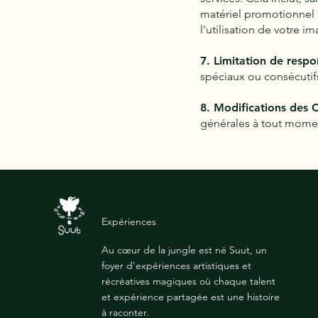
matériel promotionnel
l'utilisation de votre 
7. Limitation de respon
spéciaux ou consécutifs
8. Modifications des 
générales à tout momen
Expériences
Au cœur de la jungle est né Suut, un
foyer d'expériences artistiques et
récréatives magiques où chaque talent
et expérience partagée est une histoire
à raconter.