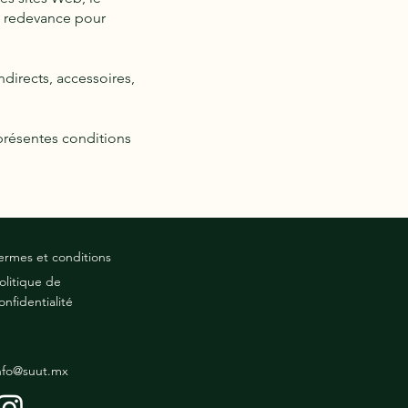
u redevance pour
directs, accessoires,
 présentes conditions
ermes et conditions
olitique de
onfidentialité
nfo@suut.mx