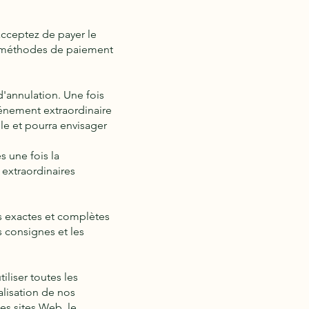
acceptez de payer le
es méthodes de paiement
'annulation. Une fois
vénement extraordinaire
le et pourra envisager
s une fois la
 extraordinaires
s exactes et complètes
s consignes et les
iliser toutes les
lisation de nos
les sites Web, le