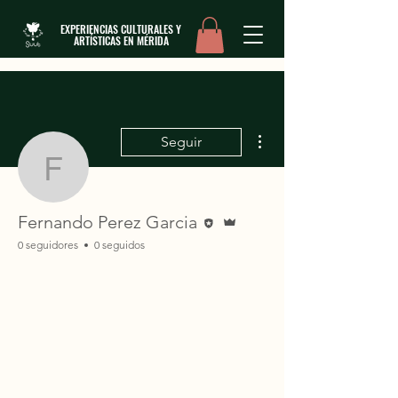
EXPERIENCIAS CULTURALES Y
ARTÍSTICAS EN MÉRIDA
Más acciones
Seguir
Fernando Perez Garcia
Editor
Administrador
Fernando Perez Garcia
0 seguidores
0 seguidos